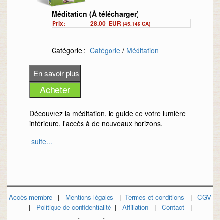
Méditation (À télécharger)
Prix:
28.00
EUR
(45.14$ CA)
Catégorie :
Catégorie
/
Méditation
Découvrez la méditation, le guide de votre lumière
intérieure, l'accès à de nouveaux horizons.
suite...
Retrouvez le calme et la sérénité.
Version ebook en téléchargement.
Cliquez-ici pour découvrir ce livre
Accès membre
|
Mentions légales
|
Termes et conditions
|
CGV
|
Politique de confidentialité
|
Affiliation
|
Contact
|