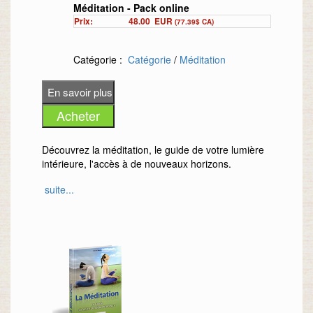
Méditation - Pack online
Prix:
48.00
EUR
(77.39$ CA)
Catégorie :
Catégorie
/
Méditation
Découvrez la méditation, le guide de votre lumière
intérieure, l'accès à de nouveaux horizons.
suite...
Retrouvez le calme et la sérénité. Le livre en
version ebook + les 12 fiches pratiques en version
ebook + les audios au format MP3
Cliquez-ici pour découvrir ce livre