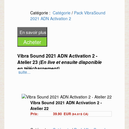
Catégorie :
Catégorie
/
Pack VibraSound
2021 ADN Activation 2
Vibra Sound 2021 ADN Activation 2 -
Atelier 23
(En live et ensuite disponible
en téléchargement)
suite...
Thème du 23e atelier : «
Activation des
énergies de l'Eau
»
Au programme :
Vibra Sound 2021 ADN Activation 2 -
Méditation sur la manifestation de vos
Atelier 22
désirs
Prix:
39.90
EUR
(64.61$ CA)
Affirmations vibratoires agissantes sur
la réalisation et l'intuition