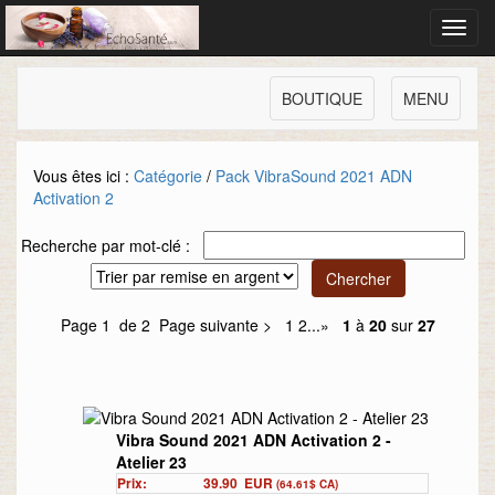
Toggl
navig
BOUTIQUE
MENU
Vous êtes ici :
Catégorie
/
Pack VibraSound 2021 ADN
Activation 2
Recherche par mot-clé :
Page 1 de 2
Page suivante >
1
2
...
»
1
à
20
sur
27
Vibra Sound 2021 ADN Activation 2 -
Atelier 23
Prix:
39.90
EUR
(64.61$ CA)