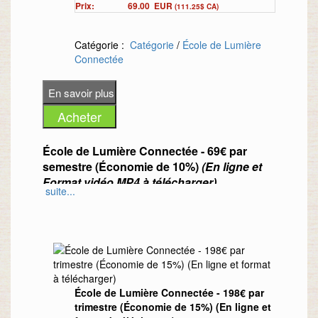
Prix:
69.00
EUR
(111.25$ CA)
Catégorie :
Catégorie
/
École de Lumière
Connectée
École de Lumière Connectée - 69€ par
semestre (Économie de 10%)
(En ligne et
Format vidéo MP4 à télécharger)
suite...
L'École de Lumière Connectée est un
groupe de personnes connectées qui se
réunira 2 jeudis soirs par mois de 20h à 22h
pour travailler la Spiritualité pendant 1 an
afin de sortir de la dualité et de développer
ses facultés au travers de lives et de
École de Lumière Connectée - 198€ par
replays animés par Virginie Brierre (Claire-
trimestre (Économie de 15%) (En ligne et