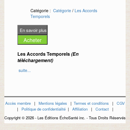
Catégorie :
Catégorie
/
Les Accords
Temporels
Les Accords Temporels
(En
téléchargement)
suite...
Les Accords Temporels sont des berceuses
ou tout simplement des cantates ; qui ont
pour BUT de toucher l’Âme nouvelle et
naissante des Enfants (ou votre enfant
intérieur) à travers une série de
Accès membre
|
Mentions légales
|
Termes et conditions
|
CGV
contemplations (Méditation) guidée sur un
|
Politique de confidentialité
|
Affiliation
|
Contact
|
fond sonore particuliers canalisée des
hautes Sphères célestes.
Copyright ©
2026 - Les Éditions ÉchoSanté inc. - Tous Droits Réservés
Bienfaits: